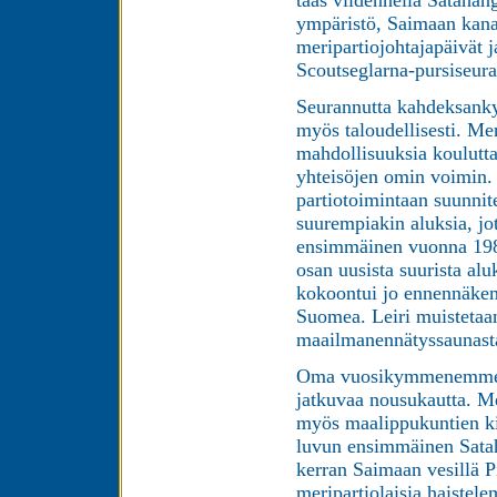
ympäristö, Saimaan kan
meripartiojohtajapäivät j
Scoutseglarna-pursiseura
Seurannutta kahdeksank
myös taloudellisesti. Mer
mahdollisuuksia koulutta
yhteisöjen omin voimin. M
partiotoimintaan suunnit
suurempiakin aluksia, j
ensimmäinen vuonna 1982
osan uusista suurista al
kokoontui jo ennennäkem
Suomea. Leiri muistetaan
maailmanennätyssaunasta
Oma vuosikymmenemme on
jatkuvaa nousukautta. M
myös maalippukuntien ki
luvun ensimmäinen Sataha
kerran Saimaan vesillä 
meripartiolaisia haiste