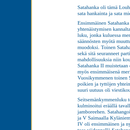
Satahanka oli tämä Louh
sata hankainta ja sata m
Ensimmäinen Satahanka o
yhtenäistymisen kannalta
luku, jonka kuluessa mer
säännösten myötä muuttu
muodoksi. Toinen Satahan
sekä sitä seuranneet parti
mahdollisuuksia niin kou
Satahanka II muistetaan e
myös ensimmäisenä merile
Vuosikymmenen toinen Sa
poikien ja tyttöjen yhtei
suuri uutuus oli viestik
Seitsemänkymmenluku toi
kulminoitui eräällä tav
jamboreehen. Satahangoi
ja V Saimaalla Kylänieme
IV oli ensimmäinen ja ny
taas viidennellä Satahang