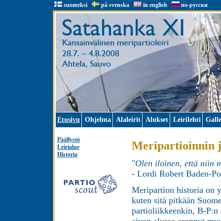
suomeksi
på svenska
in english
по-русски
Etusivu
Ohjelma
Alaleirit
Alukset
Leirilehti
Galle
Päällystö
Meripartioinnin 
Leirialue
Historia
"
Olen iloinen, että niin 
- Lordi Robert Baden-Po
Meripartion historia on y
kuten sitä pitkään Suomes
partioliikkeenkin, B-P:n
aivan alussa eronnut muu