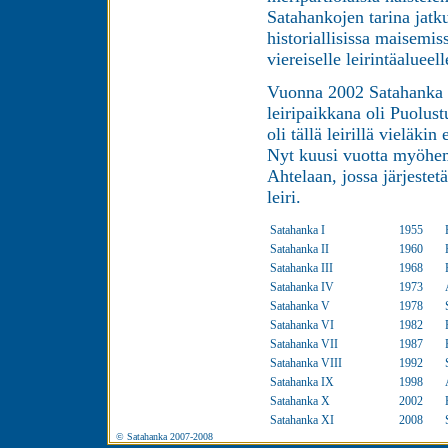
Satahankojen tarina jatk
historiallisissa maisemi
viereiselle leirintäaluee
Vuonna 2002 Satahanka 
leiripaikkana oli Puolus
oli tällä leirillä vieläk
Nyt kuusi vuotta myöhe
Ahtelaan, jossa järjeste
leiri.
Satahanka I
1955
Satahanka II
1960
Satahanka III
1968
Satahanka IV
1973
Satahanka V
1978
Satahanka VI
1982
Satahanka VII
1987
Satahanka VIII
1992
Satahanka IX
1998
Satahanka X
2002
Satahanka XI
2008
© Satahanka 2007-2008