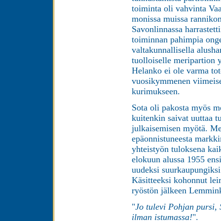
toiminta oli vahvinta Va
monissa muissa rannikon
Savonlinnassa harrastett
toiminnan pahimpia ongelm
valtakunnallisella alush
tuolloiselle meripartion
Helanko ei ole varma to
vuosikymmenen viimeise
kurimukseen.
Sota oli pakosta myös mer
kuitenkin saivat uuttaa 
julkaisemisen myötä. Mer
epäonnistuneesta markki
yhteistyön tuloksena kai
elokuun alussa 1955 ensi
uudeksi suurkaupungiksi 
Käsitteeksi kohonnut le
ryöstön jälkeen Lemminkä
"
Jo tulevi Pohjan pursi,
ilman istumassa!
".