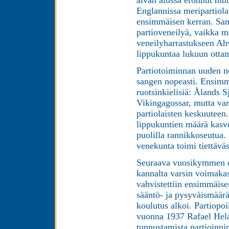
Englannissa meripartiola
ensimmäisen kerran. Sam
partioveneilyä, vaikka ma
veneilyharrastukseen Ah
lippukuntaa lukuun ottam
Partiotoiminnan uuden n
sangen nopeasti. Ensimmä
ruotsinkielisiä: Ålands 
Vikingagossar, mutta var
partiolaisten keskuuteen
lippukuntien määrä kasvoi
puolilla rannikkoseutua
venekunta toimi tiettävä
Seuraava vuosikymmen oli
kannalta varsin voimakas
vahvistettiin ensimmäis
sääntö- ja pysyväismäär
koulutus alkoi. Partiopoi
vuonna 1937 Rafael Hela
tunnustamista partioinn