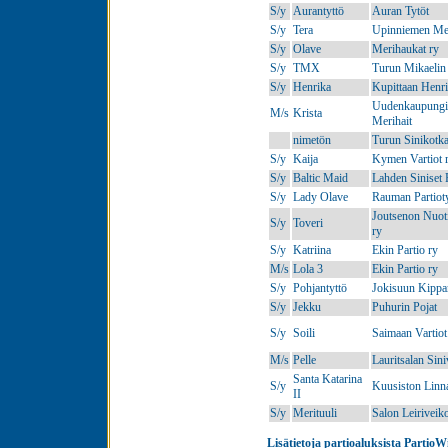
S/y
Aurantyttö
Auran Tytöt
S/y
Tera
Upinniemen Mer
S/y
Olave
Merihaukat ry
S/y
TMX
Turun Mikaelin 
S/y
Henrika
Kupittaan Henri
Uudenkaupung
M/s
Krista
Merihait
nimetön
Turun Sinikotka
S/y
Kaija
Kymen Vartiot 
S/y
Baltic Maid
Lahden Siniset
S/y
Lady Olave
Rauman Partioty
Joutsenon Nuoti
S/y
Toveri
ry
S/y
Katriina
Ekin Partio ry
M/s
Lola 3
Ekin Partio ry
S/y
Pohjantyttö
Jokisuun Kippar
S/y
Jekku
Puhurin Pojat
S/y
Soili
Saimaan Vartiot
M/s
Pelle
Lauritsalan Sini
Santa Katarina
S/y
Kuusiston Linn
II
S/y
Merituuli
Salon Leiriveik
Lisätietoja partioaluksista PartioW