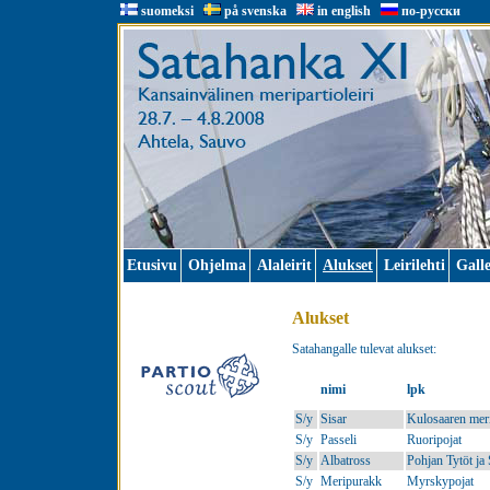
suomeksi
på svenska
in english
по-русски
Etusivu
Ohjelma
Alaleirit
Alukset
Leirilehti
Galle
Alukset
Satahangalle tulevat alukset:
nimi
lpk
S/y
Sisar
Kulosaaren meri
S/y
Passeli
Ruoripojat
S/y
Albatross
Pohjan Tytöt ja 
S/y
Meripurakk
Myrskypojat